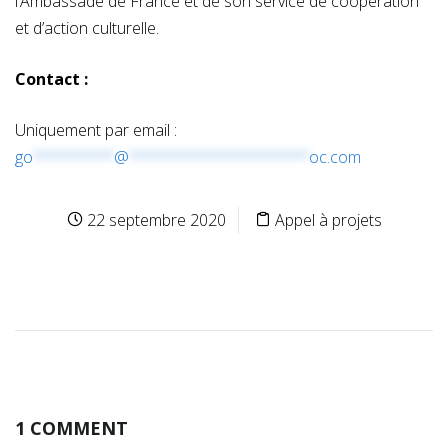
l’Ambassade de France et de son service de coopération
et d’action culturelle.
Contact :
Uniquement par email :
go
*********
@
********************
oc.com
22 septembre 2020
Appel à projets
1 COMMENT