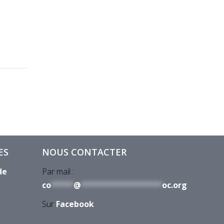
ES
NOUS CONTACTER
de
Par mail :
co
*****
@
******************
oc.org
Sur
Facebook