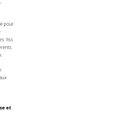
,
né pour
e
s. Ilss
érents
e.
e
 aux
se et