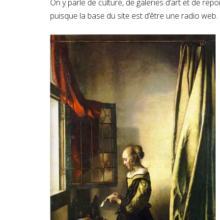
On y parle de culture, de galeries d’art et de rep
puisque la base du site est d’être une radio web.